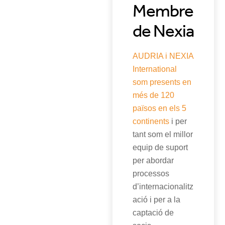
Membre
de Nexia
AUDRIA i
NEXIA
International
som presents en
més de 120
països en els 5
continents
i per
tant som el millor
equip de suport
per abordar
processos
d’internacionalitz
ació i per a la
captació de