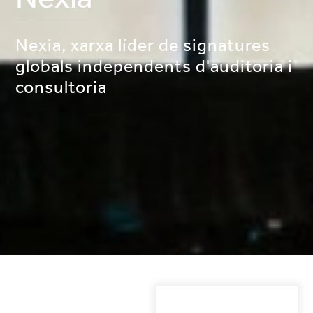
Nexia, xarxa líder de signatures
globals independents d'auditoria i
consultoria