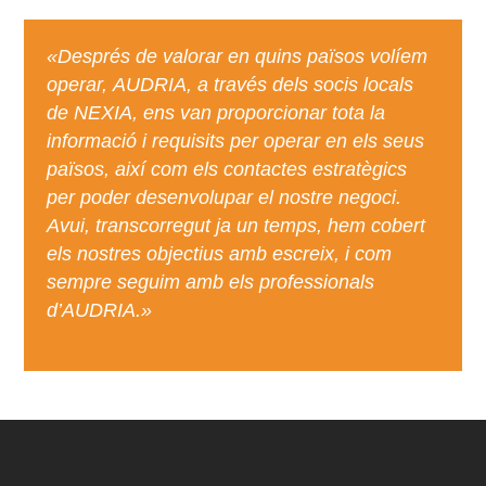
«Després de valorar en quins països volíem
operar, AUDRIA, a través dels socis locals
de NEXIA, ens van proporcionar tota la
informació i requisits per operar en els seus
països, així com els contactes estratègics
per poder desenvolupar el nostre negoci.
Avui, transcorregut ja un temps, hem cobert
els nostres objectius amb escreix, i com
sempre seguim amb els professionals
d’AUDRIA.»