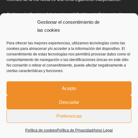
Política de Cookies
|
Aviso Legal
|
Política de Privacidad
|
Gestionar el consentimiento de
Informe de transparencia
|
Junta de socios
|
Trabaja con
las cookies
Audria
|
Contacto
|
Brochure Corporativo
Para ofrecer las mejores experiencias, utilizamos tecnologías como las
OFICINAS EN BARCELONA
cookies para almacenar y/o acceder a la información del dispositivo. El
AUDRIA AUDITORIA Y CONSULTORIA, S.L.P.
consentimiento de estas tecnologías nos permitirá procesar datos como el
comportamiento de navegación o las identificaciones únicas en este sitio.
Gran Via de les Corts Catalanes 645, 6º, 08010 Barcelona
No consentir o retirar el consentimiento, puede afectar negativamente a
Tel:
+34 934 515 156
| Email:
audria@audria.net
ciertas características y funciones.
Sistema interno de información
Acepto
OFICINES EN ANDORRA
AUDRIA AUDITORS, S.L.
Descartar
Avinguda Princep Benlloch, 78, AD500 Andorra La Vella
Preferencias
Tel:
+34 934 515 156
| Email:
audria@audria.net
Sistema Interno de Información
Política de cookies
Política de Privacidad
Aviso Legal